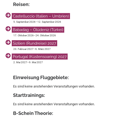
Reisen:
Castelluccio (Italien – Umbrien)
5. September 2026
–
12. September 2026
Babadag – Ölüdeniz (Türkei)
17. Oktober 2026
–
24. Oktober 2026
Sizilien (Rundreise) 2027
23. Februar 2027
–
6. März 2027
Portugal (Küstensoaring) 2027
2. Mai 2027
–
9. Mai 2027
Einweisung Fluggebiete:
Es sind keine anstehenden Veranstaltungen vorhanden.
Start­trainings:
Es sind keine anstehenden Veranstaltungen vorhanden.
B-Schein Theorie: