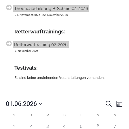
Theorieausbildung B-Schein 02-2026
21. November 2026
–
22. November 2026
Retter­wurf­trainings:
Retterwurftraining 02-2026
7. November 2026
Testivals:
Es sind keine anstehenden Veranstaltungen vorhanden.
V
V
01.06.2026
S
M
e
e
u
D
o
r
c
r
K
a
M
D
M
D
F
S
S
n
a
h
t
a
a
a
e
n
u
2
2
3
3
3
1
1
1
2
3
4
5
6
7
n
t
l