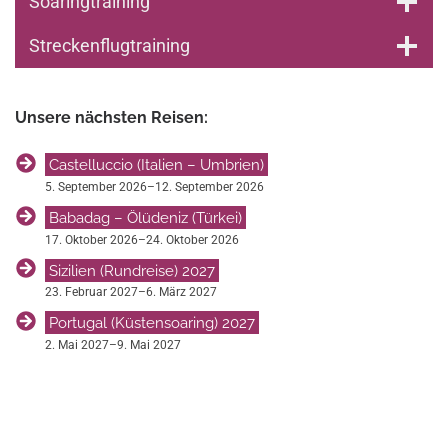
Soaringtraining
Streckenflugtraining
Unsere nächsten Reisen:
Castelluccio (Italien – Umbrien)
5. September 2026
–
12. September 2026
Babadag – Ölüdeniz (Türkei)
17. Oktober 2026
–
24. Oktober 2026
Sizilien (Rundreise) 2027
23. Februar 2027
–
6. März 2027
Portugal (Küstensoaring) 2027
2. Mai 2027
–
9. Mai 2027