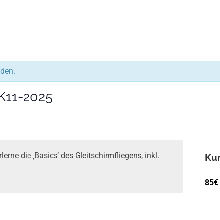
nden.
K11-2025
erne die ‚Basics‘ des Gleitschirm­­fliegens, inkl.
Kur
85€