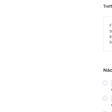
Tref
F
S
8
D
Näc