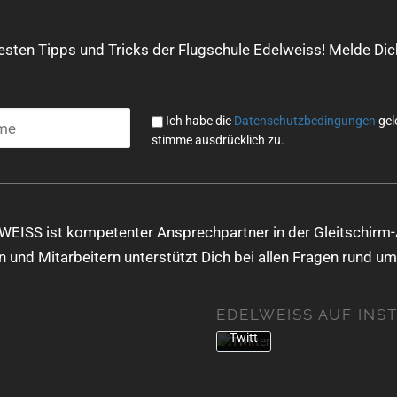
Mit
dem
Lade
uesten Tipps und Tricks der Flugschule Edelweiss! Melde Dich
n
des
Twe
ets
Ich habe die
Datenschutzbedingungen
gel
akze
stimme ausdrücklich zu.
ptier
en
Sie
die
Date
WEISS ist kompetenter Ansprechpartner in der Gleitschirm-
nsch
 und Mitarbeitern unterstützt Dich bei allen Fragen rund um
utzer
kläru
ng
EDELWEISS AUF INS
von
Twitt
er.
Mehr
erfa