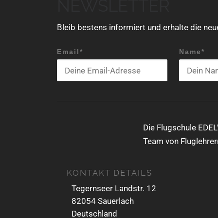
NEWSLETTER
t
u
Bleib bestens informiert und erhalte die ne
n
Email*
Name*
g
N
a
v
i
Die Flugschule EDEL
g
Team von Fluglehrern
a
KONTAKT DETAILS
t
Tegernseer Landstr. 12
i
82054 Sauerlach
o
Deutschland