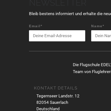
NEWSLETTER
t
u
Bleib bestens informiert und erhalte die ne
n
Email*
Name*
g
N
a
v
i
Die Flugschule EDEL
g
Team von Fluglehrern
a
KONTAKT DETAILS
t
Tegernseer Landstr. 12
i
82054 Sauerlach
o
Deutschland