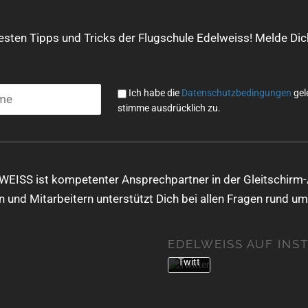
Mit
dem
Lade
uesten Tipps und Tricks der Flugschule Edelweiss! Melde Dich
n
des
Twe
ets
Ich habe die
Datenschutzbedingungen
gel
akze
stimme ausdrücklich zu.
ptier
en
Sie
die
Date
WEISS ist kompetenter Ansprechpartner in der Gleitschirm-
nsch
 und Mitarbeitern unterstützt Dich bei allen Fragen rund um
utzer
kläru
ng
EDELWEISS AUF INS
von
Twitt
er.
Mehr
erfa