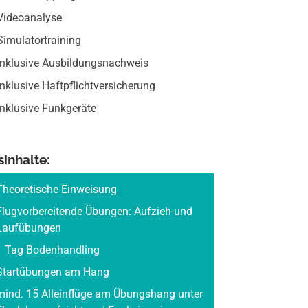
Videoanalyse
Simulatortraining
Inklusive Ausbildungsnachweis
Inklusive Haftpflichtversicherung
Inklusive Funkgeräte
sinhalte:
Theoretische Einweisung
Flugvorbereitende Übungen: Aufzieh-und
Laufübungen
1 Tag Bodenhandling
Startübungen am Hang
mind. 15 Alleinflüge am Übungshang unter