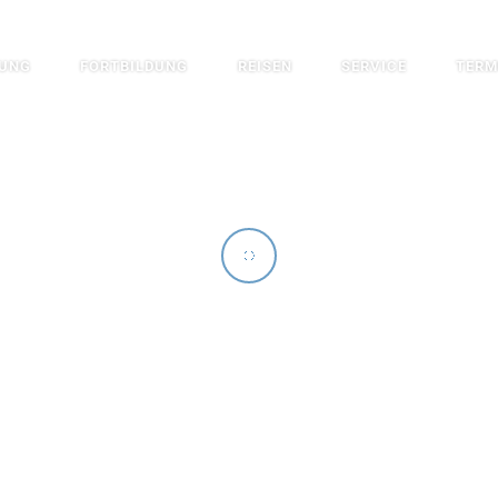
DUNG
FORTBILDUNG
REISEN
SERVICE
TERM
T THE BEST ADVENTURE IN YO