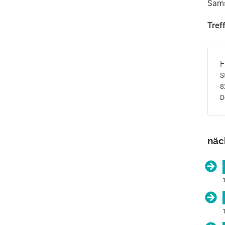
Sams
Tref
F
S
8
D
näc