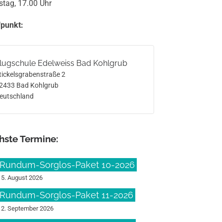
tag, 17.00 Uhr
fpunkt:
lugschule Edelweiss Bad Kohlgrub
tickelsgrabenstraße 2
2433
Bad Kohlgrub
eutschland
hste Termine:
Rundum-Sorglos-Paket 10-2026
15. August 2026
Rundum-Sorglos-Paket 11-2026
12. September 2026