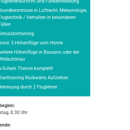
Fluglehreraufsicht und Funkeinweisung
Grundkenntnisse in Luftrecht, Meteorologie,
Flugtechnik / Verhalten in besonderen
Fällen
Simulatortraining
mind. 5 Höhenflüge vom Hörnle
weitere Höhenflüge in Bassano oder der
Wildschönau
A-Schein Theorie komplett!
Starttraining Rückwärts Aufziehen
Betreuung durch 2 Fluglehrer
beginn:
tag, 8.30 Uhr
ende: