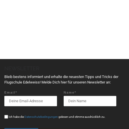
V
e
r
a
n
s
t
a
l
t
NEWSLETTER
u
n
Bleib bestens informiert und erhalte die neuesten Tipps und Tricks der
g
Flugschule Edelweiss! Melde Dich hier für unseren Newsletter an:
N
Email*
Name*
a
v
i
g
Ich habe die
Datenschutzbedingungen
gelesen und stimme ausdrücklich zu.
a
t