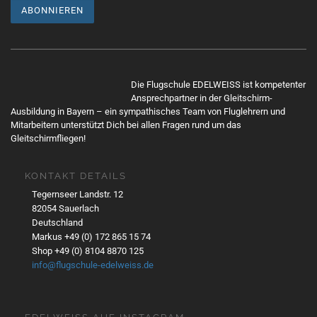
i
o
n
Mit
dem
Die Flugschule EDELWEISS ist kompetenter
Lade
Ansprechpartner in der Gleitschirm-
n
Ausbildung in Bayern – ein sympathisches Team von Fluglehrern und
Mitarbeitern unterstützt Dich bei allen Fragen rund um das
des
Gleitschirmfliegen!
Twe
ets
akze
KONTAKT DETAILS
ptier
Tegernseer Landstr. 12
en
82054 Sauerlach
Sie
Deutschland
die
Markus +49 (0) 172 865 15 74
Date
Shop +49 (0) 8104 8870 125
nsch
info@flugschule-edelweiss.de
utzer
kläru
ng