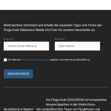
a
l
t
NEWSLETTER
u
n
Bleib bestens informiert und erhalte die neuesten Tipps und Tricks der
g
Flugschule Edelweiss! Melde Dich hier für unseren Newsletter an:
N
Email*
Name*
a
v
i
g
Ich habe die
Datenschutzbedingungen
gelesen und stimme ausdrücklich zu.
a
t
i
o
n
Mit
dem
Die Flugschule EDELWEISS ist kompetenter
Lade
Ansprechpartner in der Gleitschirm-
n
Ausbildung in Bayern – ein sympathisches Team von Fluglehrern und