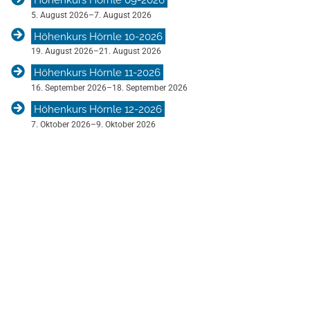
5. August 2026
–
7. August 2026
Höhenkurs Hörnle 10-2026
19. August 2026
–
21. August 2026
Höhenkurs Hörnle 11-2026
16. September 2026
–
18. September 2026
Höhenkurs Hörnle 12-2026
7. Oktober 2026
–
9. Oktober 2026
V
e
r
a
n
s
t