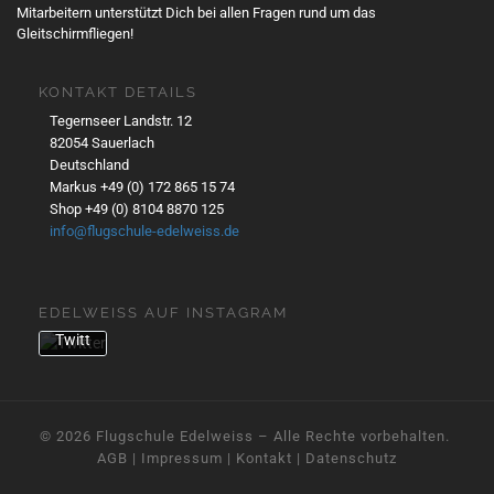
Mitarbeitern unterstützt Dich bei allen Fragen rund um das
des
Gleitschirmfliegen!
Twe
ets
akze
KONTAKT DETAILS
ptier
Tegernseer Landstr. 12
en
82054 Sauerlach
Sie
Deutschland
die
Markus +49 (0) 172 865 15 74
Date
Shop +49 (0) 8104 8870 125
nsch
info@flugschule-edelweiss.de
utzer
kläru
ng
EDELWEISS AUF INSTAGRAM
von
Twitt
er.
Mehr
erfa
hren
© 2026
Flugschule Edelweiss
– Alle Rechte vorbehalten. ­
AGB
|
Impressum
|
Kontakt
|
Datenschutz
Inhalt