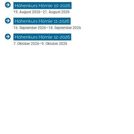
Höhenkurs Hörnle 10-2026
19. August 2026
–
21. August 2026
Höhenkurs Hörnle 11-2026
16. September 2026
–
18. September 2026
Höhenkurs Hörnle 12-2026
7. Oktober 2026
–
9. Oktober 2026
V
e
r
a
n
s
t
a
l