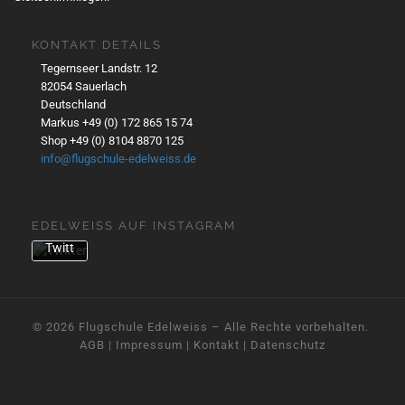
Twe
ets
akze
KONTAKT DETAILS
ptier
Tegernseer Landstr. 12
en
82054 Sauerlach
Sie
Deutschland
die
Markus +49 (0) 172 865 15 74
Date
Shop +49 (0) 8104 8870 125
nsch
info@flugschule-edelweiss.de
utzer
kläru
ng
EDELWEISS AUF INSTAGRAM
von
Twitt
er.
Mehr
erfa
hren
© 2026
Flugschule Edelweiss
– Alle Rechte vorbehalten. ­
AGB
|
Impressum
|
Kontakt
|
Datenschutz
Inhalt
laden