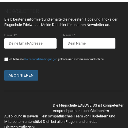
t
NEWSLETTER
u
n
Bleib bestens informiert und erhalte die neuesten Tipps und Tricks der
g
Flugschule Edelweiss! Melde Dich hier für unseren Newsletter an:
N
Email*
Name*
a
v
i
g
Ich habe die
Datenschutzbedingungen
gelesen und stimme ausdrücklich zu.
a
t
i
o
n
Mit
dem
Die Flugschule EDELWEISS ist kompetenter
Lade
Ansprechpartner in der Gleitschirm-
n
Ausbildung in Bayern – ein sympathisches Team von Fluglehrern und
Mitarbeitern unterstützt Dich bei allen Fragen rund um das
des
Gleitschirmfliegen!