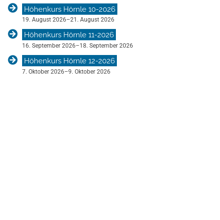
Höhenkurs Hörnle 10-2026
19. August 2026
–
21. August 2026
Höhenkurs Hörnle 11-2026
16. September 2026
–
18. September 2026
Höhenkurs Hörnle 12-2026
7. Oktober 2026
–
9. Oktober 2026
V
e
r
a
n
s
t
a
l