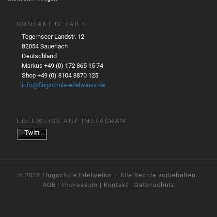
Twe
ets
akze
KONTAKT DETAILS
ptier
Tegernseer Landstr. 12
en
82054 Sauerlach
Sie
Deutschland
die
Markus +49 (0) 172 865 15 74
Date
Shop +49 (0) 8104 8870 125
nsch
info@flugschule-edelweiss.de
utzer
kläru
ng
EDELWEISS AUF INSTAGRAM
von
Twitt
er.
Mehr
erfa
hren
© 2026
Flugschule Edelweiss
– Alle Rechte vorbehalten. ­
AGB
|
Impressum
|
Kontakt
|
Datenschutz
Inhalt
laden