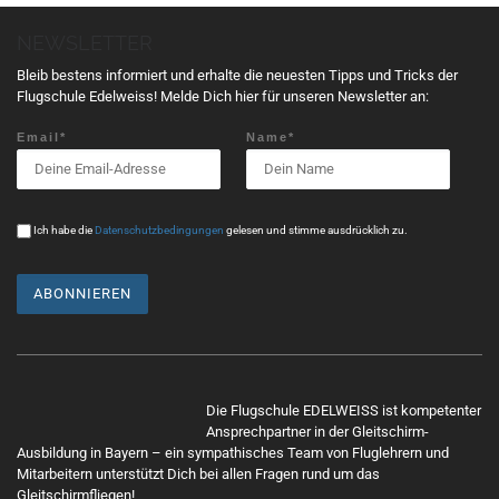
t
NEWSLETTER
u
n
Bleib bestens informiert und erhalte die neuesten Tipps und Tricks der
g
Flugschule Edelweiss! Melde Dich hier für unseren Newsletter an:
N
Email*
Name*
a
v
i
g
Ich habe die
Datenschutzbedingungen
gelesen und stimme ausdrücklich zu.
a
t
i
o
n
Mit
dem
Die Flugschule EDELWEISS ist kompetenter
Lade
Ansprechpartner in der Gleitschirm-
n
Ausbildung in Bayern – ein sympathisches Team von Fluglehrern und
Mitarbeitern unterstützt Dich bei allen Fragen rund um das
des
Gleitschirmfliegen!