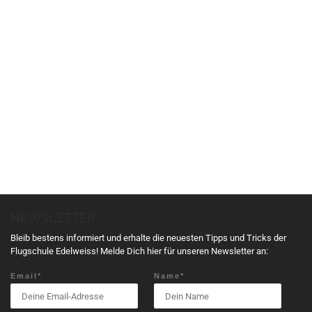
V
e
r
a
n
s
t
a
l
t
NEWSLETTER
u
n
Bleib bestens informiert und erhalte die neuesten Tipps und Tricks der
g
Flugschule Edelweiss! Melde Dich hier für unseren Newsletter an:
N
Email*
Name*
a
v
i