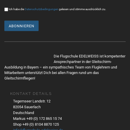
g
Ich habe die
Datenschutzbedingungen
gelesen und stimme ausdrücklich zu.
a
t
i
o
n
Die Flugschule EDELWEISS ist kompetenter
Ansprechpartner in der Gleitschirm-
Ausbildung in Bayern – ein sympathisches Team von Fluglehrern und
Mitarbeitern unterstützt Dich bei allen Fragen rund um das
Gleitschirmfliegen!
KONTAKT DETAILS
Tegernseer Landstr. 12
82054 Sauerlach
Deutschland
Markus +49 (0) 172 865 15 74
Shop +49 (0) 8104 8870 125