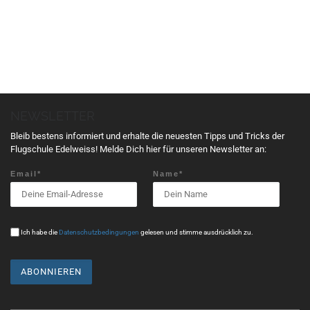
a
n
s
t
a
l
t
NEWSLETTER
u
n
Bleib bestens informiert und erhalte die neuesten Tipps und Tricks der
g
Flugschule Edelweiss! Melde Dich hier für unseren Newsletter an:
N
Email*
Name*
a
v
i
g
Ich habe die
Datenschutzbedingungen
gelesen und stimme ausdrücklich zu.
a
t
i
o
n