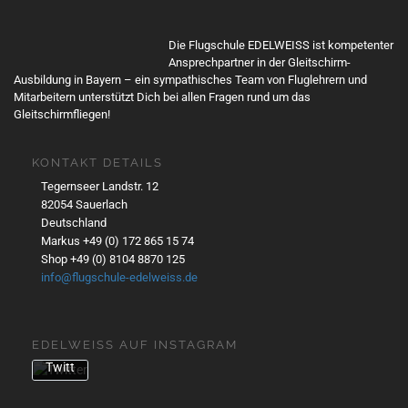
Mit
dem
Die Flugschule EDELWEISS ist kompetenter
Lade
Ansprechpartner in der Gleitschirm-
n
Ausbildung in Bayern – ein sympathisches Team von Fluglehrern und
Mitarbeitern unterstützt Dich bei allen Fragen rund um das
des
Gleitschirmfliegen!
Twe
ets
akze
KONTAKT DETAILS
ptier
Tegernseer Landstr. 12
en
82054 Sauerlach
Sie
Deutschland
die
Markus +49 (0) 172 865 15 74
Date
Shop +49 (0) 8104 8870 125
nsch
info@flugschule-edelweiss.de
utzer
kläru
ng
EDELWEISS AUF INSTAGRAM
von
Twitt
er.
Mehr