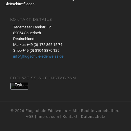
Gleitschirmfliegen!
Twe
ets
akze
KONTAKT DETAILS
ptier
Tegernseer Landstr. 12
en
82054 Sauerlach
Sie
Deutschland
die
Markus +49 (0) 172 865 15 74
Date
Shop +49 (0) 8104 8870 125
nsch
info@flugschule-edelweiss.de
utzer
kläru
ng
EDELWEISS AUF INSTAGRAM
von
Twitt
er.
Mehr
erfa
hren
© 2026
Flugschule Edelweiss
– Alle Rechte vorbehalten. ­
AGB
|
Impressum
|
Kontakt
|
Datenschutz
Inhalt
laden