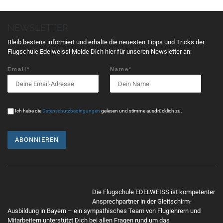
l
t
NEWSLETTER
u
n
Bleib bestens informiert und erhalte die neuesten Tipps und Tricks der
g
Flugschule Edelweiss! Melde Dich hier für unseren Newsletter an:
N
Email*
Name*
a
v
i
g
Ich habe die
Datenschutzbedingungen
gelesen und stimme ausdrücklich zu.
a
t
i
o
n
Mit
dem
Die Flugschule EDELWEISS ist kompetenter
Lade
Ansprechpartner in der Gleitschirm-
n
Ausbildung in Bayern – ein sympathisches Team von Fluglehrern und
Mitarbeitern unterstützt Dich bei allen Fragen rund um das
des