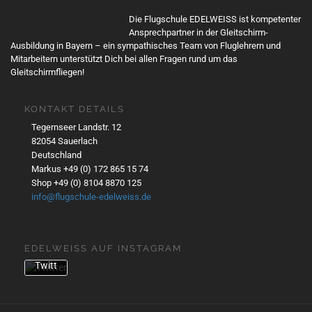
Mit
dem
Die Flugschule EDELWEISS ist kompetenter
Lade
Ansprechpartner in der Gleitschirm-
n
Ausbildung in Bayern – ein sympathisches Team von Fluglehrern und
Mitarbeitern unterstützt Dich bei allen Fragen rund um das
des
Gleitschirmfliegen!
Twe
ets
akze
KONTAKT DETAILS
ptier
Tegernseer Landstr. 12
en
82054 Sauerlach
Sie
Deutschland
die
Markus +49 (0) 172 865 15 74
Date
Shop +49 (0) 8104 8870 125
nsch
info@flugschule-edelweiss.de
utzer
kläru
ng
EDELWEISS AUF INSTAGRAM
von
Twitt
er.
Mehr
erfa