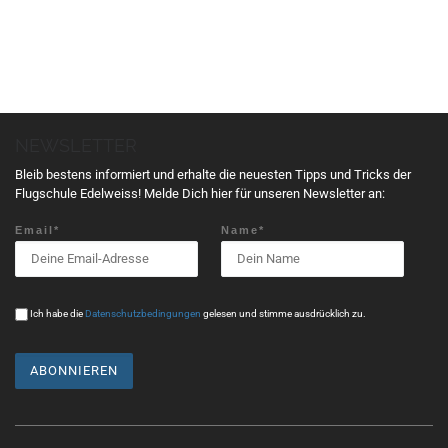
n
s
t
a
l
t
NEWSLETTER
u
n
Bleib bestens informiert und erhalte die neuesten Tipps und Tricks der
g
Flugschule Edelweiss! Melde Dich hier für unseren Newsletter an:
N
Email*
Name*
a
v
i
g
Ich habe die
Datenschutzbedingungen
gelesen und stimme ausdrücklich zu.
a
t
i
o
n