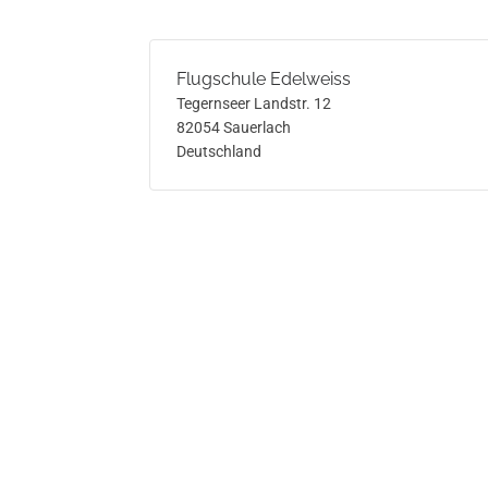
Flugschule Edelweiss
Tegernseer Landstr. 12
82054
Sauerlach
Deutschland
V
e
r
a
n
s