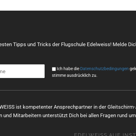
Mit
dem
Lade
uesten Tipps und Tricks der Flugschule Edelweiss! Melde Dich
n
des
Twe
ets
Ich habe die
Datenschutzbedingungen
gel
akze
stimme ausdrücklich zu.
ptier
en
Sie
die
Date
WEISS ist kompetenter Ansprechpartner in der Gleitschirm-
nsch
 und Mitarbeitern unterstützt Dich bei allen Fragen rund um
utzer
kläru
ng
EDELWEISS AUF INS