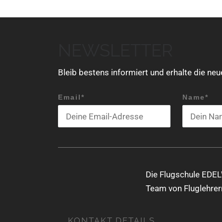
t
a
l
NEWSLETTER
t
u
Bleib bestens informiert und erhalte die ne
n
Email*
Name*
g
N
a
v
i
Die Flugschule EDEL
g
Team von Fluglehrern
a
KONTAKT DETAILS