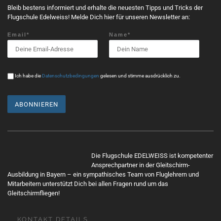
n
Bleib bestens informiert und erhalte die neuesten Tipps und Tricks der
g
Flugschule Edelweiss! Melde Dich hier für unseren Newsletter an:
N
Email*
Name*
a
v
i
g
Ich habe die
Datenschutzbedingungen
gelesen und stimme ausdrücklich zu.
a
t
i
o
n
Mit
dem
Die Flugschule EDELWEISS ist kompetenter
Lade
Ansprechpartner in der Gleitschirm-
n
Ausbildung in Bayern – ein sympathisches Team von Fluglehrern und
Mitarbeitern unterstützt Dich bei allen Fragen rund um das
des
Gleitschirmfliegen!
Twe
ets
akze
KONTAKT DETAILS