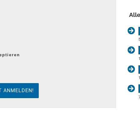
All
eptieren