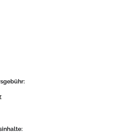
s­gebühr:
€
sinhalte: