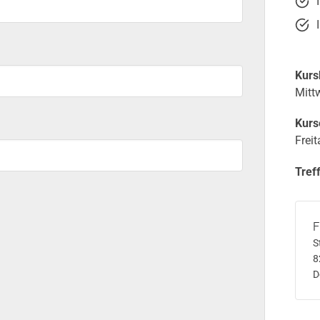
Kurs
Mitt
Kurs
Freit
Tref
F
S
8
D