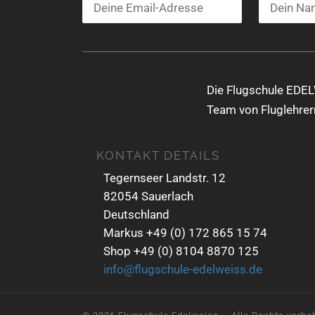
N
a
v
i
Die Flugschule EDEL
g
Team von Fluglehrern
a
KONTAKT DETAILS
t
Tegernseer Landstr. 12
i
82054 Sauerlach
o
Deutschland
n
Markus +49 (0) 172 865 15 74
Shop +49 (0) 8104 8870 125
info@flugschule-edelweiss.de