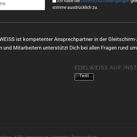
Ich habe die
Datenschutzbedingungen
gel
akze
stimme ausdrücklich zu.
ptier
en
Sie
die
Date
WEISS ist kompetenter Ansprechpartner in der Gleitschirm-
nsch
 und Mitarbeitern unterstützt Dich bei allen Fragen rund um
utzer
kläru
ng
EDELWEISS AUF INS
von
Twitt
er.
Mehr
erfa
hren
Inhalt
laden