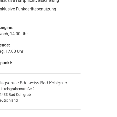
Inklusive Haftpflicht­versicherung
Inklusive Funkgeräte­benutzung
beginn:
woch, 14.00 Uhr
ende:
ag, 17.00 Uhr
fpunkt:
lugschule Edelweiss Bad Kohlgrub
tickelsgrabenstraße 2
2433
Bad Kohlgrub
eutschland