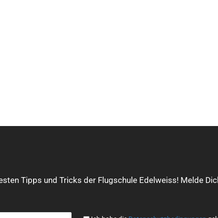
Mit
dem
Lade
uesten Tipps und Tricks der Flugschule Edelweiss! Melde Dich
n
des
Twe
ets