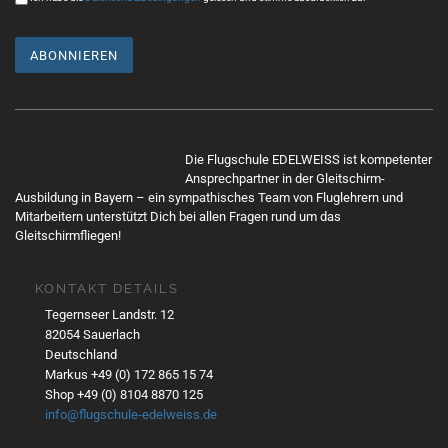
a
t
i
o
n
Mit
dem
Die Flugschule EDELWEISS ist kompetenter
Lade
Ansprechpartner in der Gleitschirm-
n
Ausbildung in Bayern – ein sympathisches Team von Fluglehrern und
Mitarbeitern unterstützt Dich bei allen Fragen rund um das
des
Gleitschirmfliegen!
Twe
ets
akze
KONTAKT DETAILS
ptier
Tegernseer Landstr. 12
en
82054 Sauerlach
Sie
Deutschland
die
Markus +49 (0) 172 865 15 74
Date
Shop +49 (0) 8104 8870 125
nsch
info@flugschule-edelweiss.de
utzer