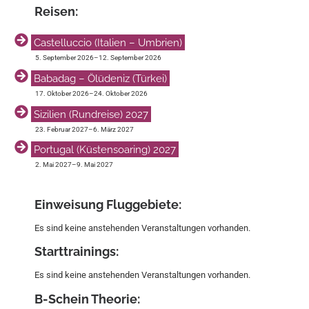
Reisen:
Castelluccio (Italien – Umbrien)
5. September 2026
–
12. September 2026
Babadag – Ölüdeniz (Türkei)
17. Oktober 2026
–
24. Oktober 2026
Sizilien (Rundreise) 2027
23. Februar 2027
–
6. März 2027
Portugal (Küstensoaring) 2027
2. Mai 2027
–
9. Mai 2027
Einweisung Fluggebiete:
Es sind keine anstehenden Veranstaltungen vorhanden.
Start­trainings:
Es sind keine anstehenden Veranstaltungen vorhanden.
B-Schein Theorie: