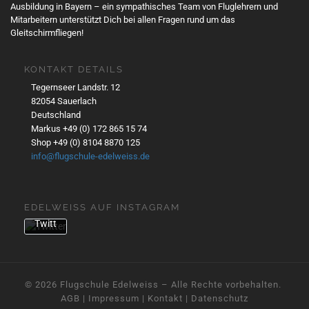
n
Ausbildung in Bayern – ein sympathisches Team von Fluglehrern und
Mitarbeitern unterstützt Dich bei allen Fragen rund um das
des
Gleitschirmfliegen!
Twe
ets
akze
KONTAKT DETAILS
ptier
Tegernseer Landstr. 12
en
82054 Sauerlach
Sie
Deutschland
die
Markus +49 (0) 172 865 15 74
Date
Shop +49 (0) 8104 8870 125
nsch
info@flugschule-edelweiss.de
utzer
kläru
ng
EDELWEISS AUF INSTAGRAM
von
Twitt
er.
Mehr
erfa
hren
© 2026
Flugschule Edelweiss
– Alle Rechte vorbehalten. ­
AGB
|
Impressum
|
Kontakt
|
Datenschutz