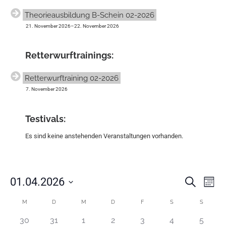
Theorieausbildung B-Schein 02-2026
21. November 2026
–
22. November 2026
Retter­wurf­trainings:
Retterwurftraining 02-2026
7. November 2026
Testivals:
Es sind keine anstehenden Veranstaltungen vorhanden.
V
V
01.04.2026
S
M
e
e
u
D
o
r
c
r
K
a
M
D
M
D
F
S
S
n
a
h
t
a
a
a
e
n
u
0
0
0
0
0
0
0
30
31
1
2
3
4
5
n
t
l