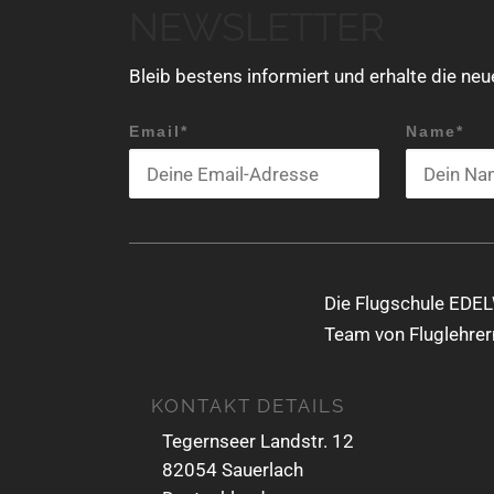
NEWSLETTER
Bleib bestens informiert und erhalte die ne
Email*
Name*
Die Flugschule EDEL
Team von Fluglehrern
KONTAKT DETAILS
Tegernseer Landstr. 12
82054 Sauerlach