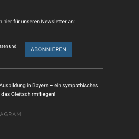
h
S
t
u
e
 hier für unseren Newsletter an:
c
n
h
-
esen und
N
e
a
u
v
n
i
d
g
Ausbildung in Bayern – ein sympathisches
A
a
 das Gleitschirmfliegen!
t
n
i
s
TAGRAM
o
i
n
c