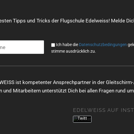
Mit
dem
Lade
uesten Tipps und Tricks der Flugschule Edelweiss! Melde Dich
n
des
Twe
ets
Ich habe die
Datenschutzbedingungen
gel
akze
stimme ausdrücklich zu.
ptier
en
Sie
die
Date
WEISS ist kompetenter Ansprechpartner in der Gleitschirm-
nsch
 und Mitarbeitern unterstützt Dich bei allen Fragen rund um
utzer
kläru
ng
EDELWEISS AUF INS
von
Twitt
er.
Mehr