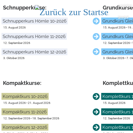
AUSBI
Schnupper­kurse:
Grund­kurse
Zum Inhalt springen
SHOP
Schnupperkurs Hörnle 10-2026
Grundkurs Glei
15. August 2026
15. August 2026
–
19.
Schnupperkurs Hörnle 11-2026
Grundkurs Glei
12. September 2026
12. September 2026
–
Schnupperkurs Hörnle 12-2026
Grundkurs Glei
3. Oktober 2026
3. Oktober 2026
–
7. O
Kompakt­kurse:
Komplett­ku
Kompaktkurs 10-2026
Komplettkurs 
15. August 2026
–
21. August 2026
15. August 2026
Kompaktkurs 11-2026
Komplettkurs 
12. September 2026
–
18. September 2026
12. September 2026
Kompaktkurs 12-2026
Komplettkurs 