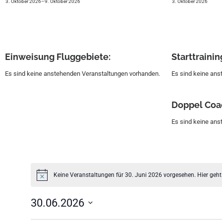
3. Oktober 2026
–
9. Oktober 2026
3. Oktober 2026
Einweisung Fluggebiete:
Start­trainin
Es sind keine anstehenden Veranstaltungen vorhanden.
Es sind keine an
Doppel Coa
Es sind keine an
Keine Veranstaltungen für 30. Juni 2026 vorgesehen. Hier geht
30.06.2026
D