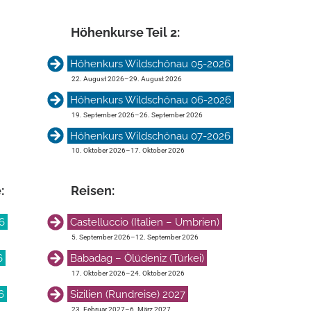
Höhen­kurse Teil 2:
Höhenkurs Wildschönau 05-2026
22. August 2026
–
29. August 2026
Höhenkurs Wildschönau 06-2026
19. September 2026
–
26. September 2026
Höhenkurs Wildschönau 07-2026
10. Oktober 2026
–
17. Oktober 2026
:
Reisen:
6
Castelluccio (Italien – Umbrien)
5. September 2026
–
12. September 2026
6
Babadag – Ölüdeniz (Türkei)
17. Oktober 2026
–
24. Oktober 2026
6
Sizilien (Rundreise) 2027
23. Februar 2027
–
6. März 2027