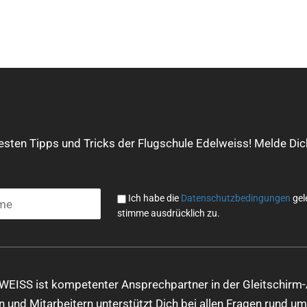
Mit
dem
Lade
uesten Tipps und Tricks der Flugschule Edelweiss! Melde Dich
n
des
Twe
ets
Ich habe die
Datenschutzbedingungen
gel
akze
stimme ausdrücklich zu.
ptier
en
Sie
die
Date
WEISS ist kompetenter Ansprechpartner in der Gleitschirm-
nsch
 und Mitarbeitern unterstützt Dich bei allen Fragen rund um