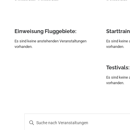
Einweisung Fluggebiete:
Start­trai
Es sind keine anstehenden Veranstaltungen
Es sind keine
vorhanden.
vorhanden.
Testivals:
Es sind keine
vorhanden.
V
B
i
e
t