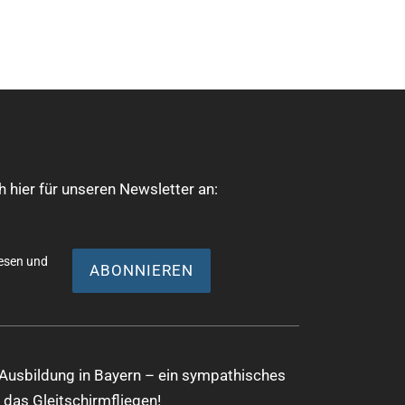
h
t
e
n
-
N
a
v
 hier für unseren Newsletter an:
i
g
a
esen und
t
i
o
n
Ausbildung in Bayern – ein sympathisches
 das Gleitschirmfliegen!