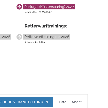
Portugal (Küstensoaring) 2027
2. Mai 2027
–
9. Mai 2027
Retter­wurf­trainings:
2-2026
Retterwurftraining 02-2026
7. November 2026
V
SUCHE VERANSTALTUNGEN
Liste
Monat
e